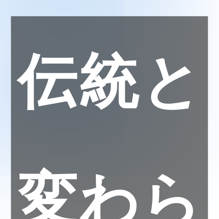
伝統と
変わら