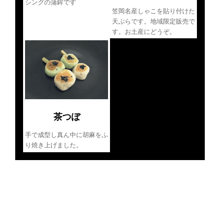
シングの蒲鉾です
笠岡名産しゃこを貼り付けた
天ぷらです。地域限定販売で
す。お土産にどうぞ。
茶つぼ
手で成型し真ん中に胡麻をふ
り焼き上げました。