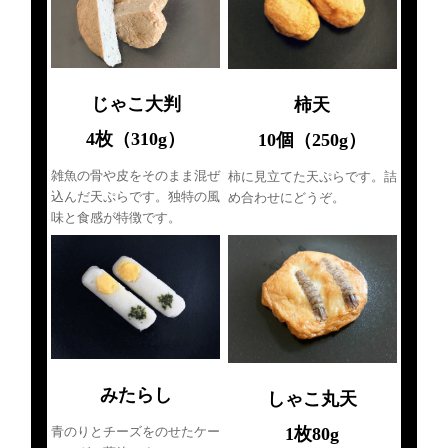
じゃこ大判
柿天
4枚（310g）
10個（250g）
雑魚の骨や皮をそのまま混ぜ
柿に見立てた天ぷらです。詰
込んだ天ぷらです。独特の風
め合わせにどうぞ。
味と食感が特徴です。
みたらし
しゃこ丸天
1枚80g
青のりとチーズをのせたケー