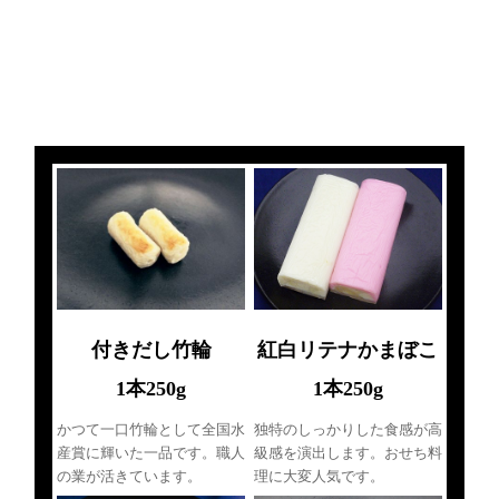
付きだし竹輪
紅白リテナかまぼこ
1本250g
1本250g
かつて一口竹輪として全国水
独特のしっかりした食感が高
産賞に輝いた一品です。職人
級感を演出します。おせち料
の業が活きています。
理に大変人気です。