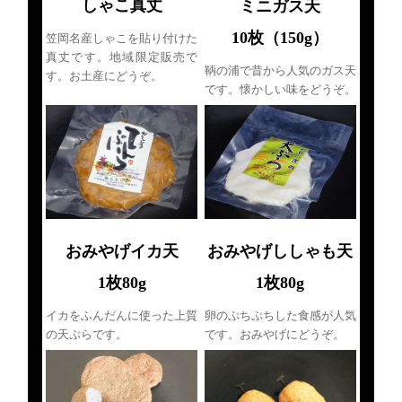
しゃこ真丈
ミニガス天
10枚（150g）
笠岡名産しゃこを貼り付けた
真丈です。地域限定販売で
鞆の浦で昔から人気のガス天
す。お土産にどうぞ。
です。懐かしい味をどうぞ。
おみやげイカ天
おみやげししゃも天
1枚80g
1枚80g
イカをふんだんに使った上質
卵のぷちぷちした食感が人気
の天ぷらです。
です。おみやげにどうぞ。