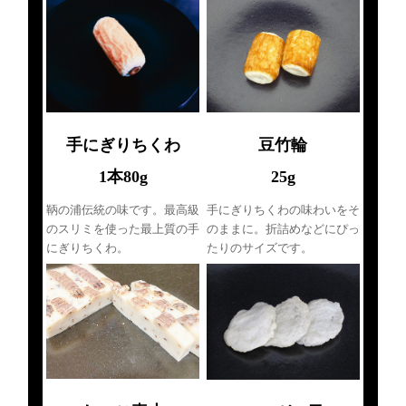
手にぎりちくわ
豆竹輪
1本80g
25g
鞆の浦伝統の味です。最高級
手にぎりちくわの味わいをそ
のスリミを使った最上質の手
のままに。折詰めなどにぴっ
にぎりちくわ。
たりのサイズです。